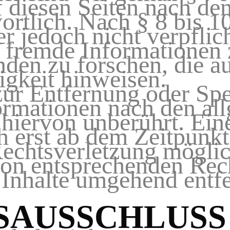
f diesen Seiten nach de
ortlich. Nach § 8 bis 
er jedoch nicht verpflic
e fremde Informationen
den zu forschen, die au
igkeit hinweisen.
zur Entfernung oder Sp
rmationen nach den al
 hiervon unberührt. Ein
h erst ab dem Zeitpunk
Rechtsverletzung möglic
on entsprechenden Rec
 Inhalte umgehend entf
AUSSCHLUSS