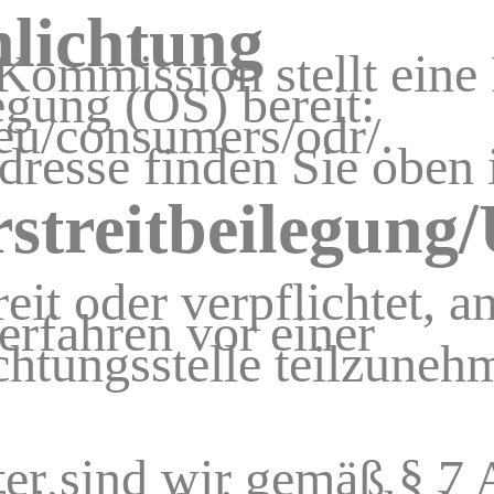
hlichtung
Kommission stellt eine 
egung (OS) bereit:
.eu/consumers/odr/.
dresse finden Sie oben
treitbeilegung/U
eit oder verpflichtet, a
erfahren vor einer
chtungsstelle teilzuneh
ter sind wir gemäß § 7