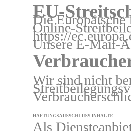
EU-Streitsc
Die Europäische 
Online-Streitbeil
https://ec.europa
Unsere E-Mail-A
Verbrauchers
Wir sind nicht ber
Streitbeilegungsv
Verbraucherschli
HAFTUNGSAUSSCHLUSS INHALTE
Als Diensteanbie