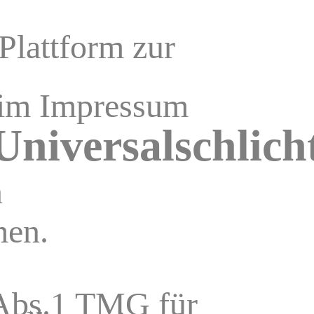
Plattform zur
 im Impressum
niversalschlicht
n
men.
 Abs.1 TMG für