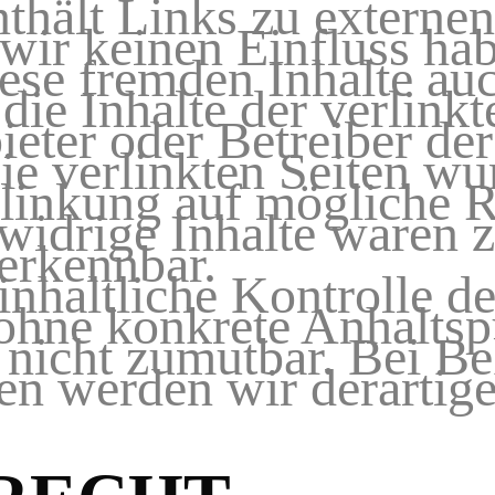
hält Links zu externen 
 wir keinen Einfluss ha
iese fremden Inhalte a
ie Inhalte der verlinkte
ieter oder Betreiber der
Die verlinkten Seiten w
rlinkung auf mögliche 
swidrige Inhalte waren 
erkennbar.
nhaltliche Kontrolle de
 ohne konkrete Anhaltsp
 nicht zumutbar. Bei B
en werden wir derarti