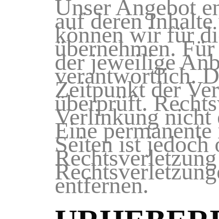
Unser Angebot ent
auf deren Inhalte
können wir für d
übernehmen. Für d
der jeweilige Anb
verantwortlich. 
Zeitpunkt der Ve
überprüft. Recht
Verlinkung nicht 
Eine permanente i
Seiten ist jedoch
Rechtsverletzung
Rechtsverletzung
entfernen.