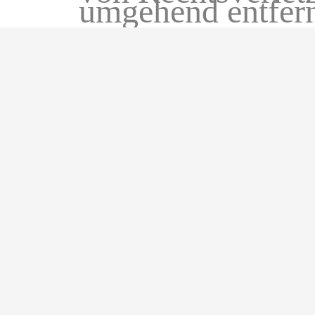
umgehend entfer
Trotz sorgfältiger inhaltlicher Kontrolle überne
deren Betreiber verantwortlich. Alle hier verw
Eigentümer sein. Die Rechte aller erwähnten u
Kontakt