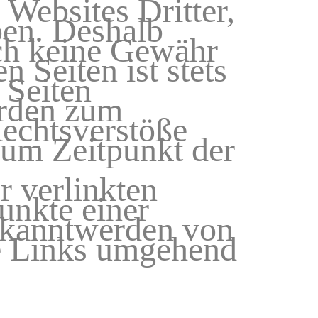
Websites Dritter,
ben. Deshalb
uch keine Gewähr
n Seiten ist stets
 Seiten
urden zum
Rechtsverstöße
zum Zeitpunkt der
r verlinkten
unkte einer
ekanntwerden von
ge Links umgehend