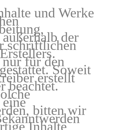
Inhalte und Werke
chen
beitung,
 außerhalb der
 schriftlichen
rstellers.
 nur für den
estattet. Soweit
reiber erstellt
r beachtet.
solche
 eine
den, bitten wir
Bekanntwerden
tige Inhalte