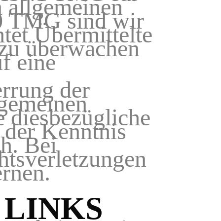
n allgemeinen
10 TMG sind wir
htet Übermittelte
 zu überwachen
f eine
errung der
lgemeinen
e diesbezügliche
t der Kenntnis
h. Bei
htsverletzungen
ernen.
 LINKS