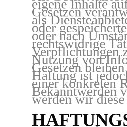
eigene Inhalte au
Gesetzen verantw
als Diensteanbiet
oder gespeichert
oder nach Umstän
rechtswidrige Tät
Verpflichtungen 
Nutzung von Info
Gesetzen bleiben
Haftung ist jedoc
einer konkreten 
Bekanntwerden v
werden wir diese
HAFTUNGS