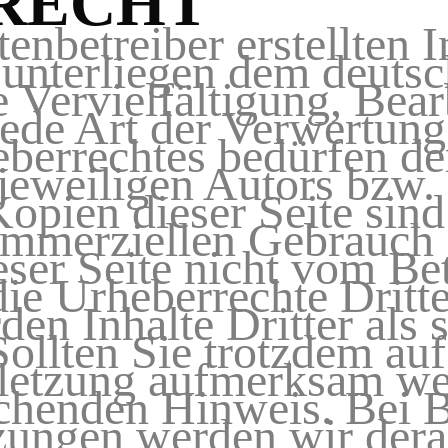
RECHT
tenbetreiber erstellten 
 unterliegen dem deuts
 Vervielfältigung, Bear
jede Art der Verwertung
errechtes bedürfen der
eweiligen Autors bzw. E
pien dieser Seite sind
ommerziellen Gebrauch g
eser Seite nicht vom Bet
e Urheberrechte Dritte
en Inhalte Dritter als 
ollten Sie trotzdem auf
letzung aufmerksam wer
echenden Hinweis. Bei 
zungen werden wir derar