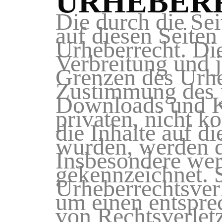
URHEBER
Die durch die Sei
auf diesen Seiten
Urheberrecht. Die
Verbreitung und 
Grenzen des Urheb
Zustimmung des j
Downloads und Ko
privaten, nicht k
die Inhalte auf di
wurden, werden di
Insbesondere werd
gekennzeichnet. S
Urheberrechtsver
um einen entspr
von Rechtsverlet