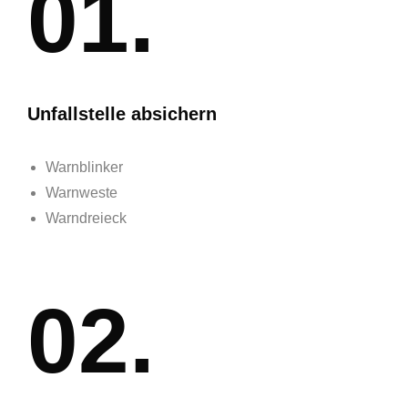
01.
Unfallstelle absichern
Warnblinker
Warnweste
Warndreieck
02.